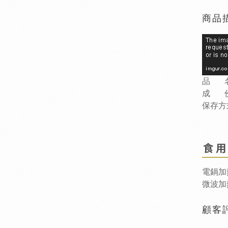
商品
品 
成 份
保存方
電鍋加
微波加
顧客