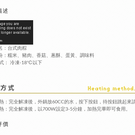
描述
名：台式肉粽
：糯米、豬肉、香菇、蔥酥、蛋黃、調味料
式： 冷凍-18℃以下
熱：完全解凍後，外鍋放60CC的水，按下按鈕，待按鈕跳起來
熱：完全解凍後，以700W設定3-5分鐘，加熱完畢即可食用。
評價