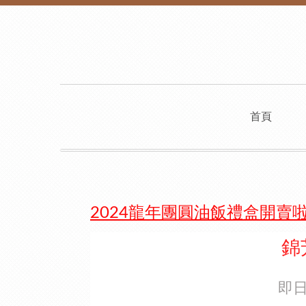
首頁
2024龍年團圓油飯禮盒開賣啦
錦芳
即日